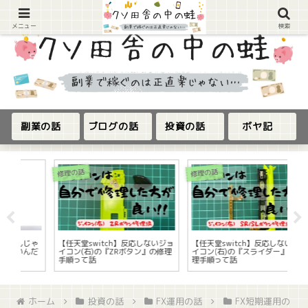
メニュー
検索
副業の話
ブログの話
投資の話
ボヤ記
修理の話
修理の話
ボヤ
ゃ
【任天堂switch】反応しないジョ
【任天堂switch】反応しないジョ
【
だ
イコン(右)の『ZRボタン』の修理
イコン(右)の『スライダー』の修
『
手順って話
理手順って話
ホーム
投資の話
FX運用の話
FX短期運用の