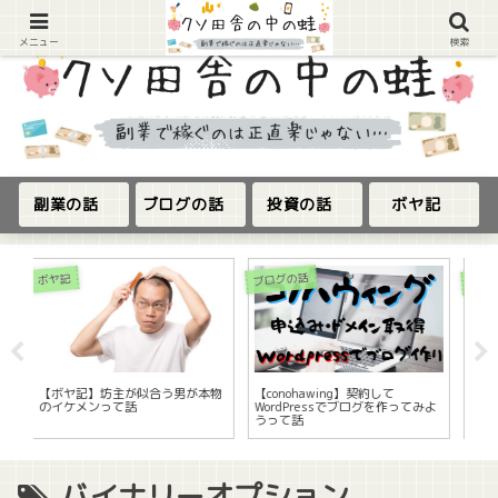
メニュー
検索
副業の話
ブログの話
投資の話
ボヤ記
FX短期運用の話
ブログの話
が本物
【conohawing】契約して
【XMTrading】1万円チャレンジ
WordPressでブログを作ってみよ
『2023年3/30～4/7』収支公開
うって話
って話
バイナリーオプション