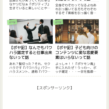
店員さんが笑ってくれた幸せ
なヤツだなぁ『ポジティブ』
全身ぞわぞわってなるよねあ
生きていると楽しいことや辛
れ引っ掻いてる方もぞわぞわ
いことはたくさんあります。
するぞ『黒板を引っ掻く音』
どちらも同じぐらい経験して
小学生の頃、誰が一番長く黒
いる筈なのに、何故だか辛い
板を引っ掻けるかゲームをよ
ボヤ記
ボヤ記
ことばかり覚えているのが人
く友達としていた。なんとも
間です。辛いことの方が記憶
まぁくだらない度胸試しみた
に残りやすいのは分かるので
いな遊びだが、とにかく周り
すが、...
からは「不快だから辞めてく
れ！」...
【ボヤ記】なんでもパワ
【ボヤ記】子ども向けの
ハラ認定すると仕事出来
コンテンツに変な恋愛要
ないって話
素はいらないって話
あれ？髪切った？それ、セク
よっしゃ！！『ポケモン青』
ハラです『パワハラ』パワー
手に入れたぜ！うっわー、ボ
ハラスメント、通称『パワハ
ッチ確定・・・一世を風靡し
ラ』。仕事をしている方なら
たポケットモンスター。今現
一度は悩んだことがあるので
在も、新作ゲームに映画、ア
はないでしょうか？今回はそ
ニメと大人気である。僕が小
んな『パワハラ』の話。まず
学生の頃がモロに世代で。
【スポンサーリンク】
はパワハラを理解した方がい
『赤』と『緑』が発売され
い昨今、『○○ハラスメン
て、どっちを買うのかで悩ん
ト』は多...
だものだ。...