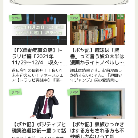
ボヤ記
ボヤ記
【FX自動売買の話】ト
【ボヤ記】趣味は「読
ラリピ編『2021年
書」って言う奴の大半は
11/29～12/4 収支公
漫画かライトノベルしか
開』って話
読まないって話
遂に今年の最終月！！良い年
趣味は読書です。お前漫画し
末を迎えたい！マネースクエ
か読まないじゃん。『週間少
ア【トラリピ実践中】『豪ド
年ジャンプ』僕の愛読書にな
ル/NZドル』、『加ドル/
ります。今も昔も少年の心丸
円』、『ユーロ/円』、『ユー
出しの僕は未だにジャンプを
ボヤ記
ボヤ記
ロ/英ポンド』、『NZドル/米
呼んでいるわけなんです。今
ドル』でトラリピ運用を行っ
回はそんな『漫画』の話。漫
ております。1週間に1回の頻
画は買え僕は毎週毎週楽しみ
度で更新していきます。※...
でジャンプはしっかり購入し
てから...
【ボヤ記】ポジティブと
【ボヤ記】黒板ひっかき
現実逃避は紙一重って話
はする方もされる方も不
快感しかないって話