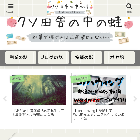
メニュー
検索
副業の話
ブログの話
投資の話
ボヤ記
ブログの話
ボヤ記
ボヤ
と
【ボヤ記】僕が異世界に転生して
【conohawing】契約して
【
も所詮村人Ｂ程度だって話
WordPressでブログを作ってみよ
な
うって話
っ