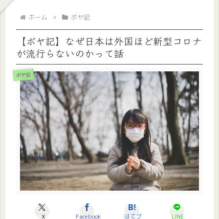
ホーム
ボヤ記
【ボヤ記】なぜ日本は外国ほど新型コロナ
が流行らないのかって話
ボヤ記
X
Facebook
はてブ
LINE