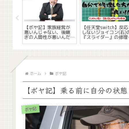
】1万円チ
【ボヤ記】家族経営が
【任天堂switch】反応
年3/30
悪いんじゃない、後継
しないジョイコン(右)
開って話
ぎの人間性が悪いんだ
『スライダー』の修理
って話
手順って話
ホーム
ボヤ記
【ボヤ記】乗る前に自分の状態
ボヤ記