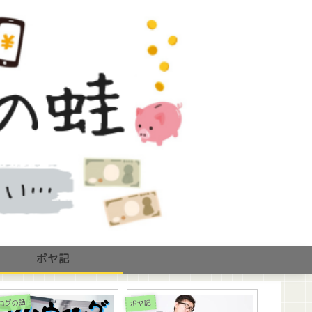
ボヤ記
ログの話
ボヤ記
ボヤ記