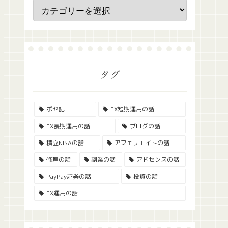
タグ
ボヤ記
FX短期運用の話
FX長期運用の話
ブログの話
積立NISAの話
アフェリエイトの話
修理の話
副業の話
アドセンスの話
PayPay証券の話
投資の話
FX運用の話