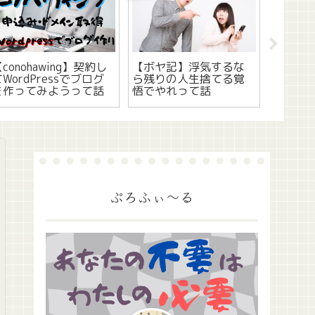
conohawing】契約し
【ボヤ記】浮気するな
【ボヤ
WordPressでブログ
ら残りの人生捨てる覚
に転生
を作ってみようって話
悟でやれって話
Ｂ程度
ぷろふぃ～る