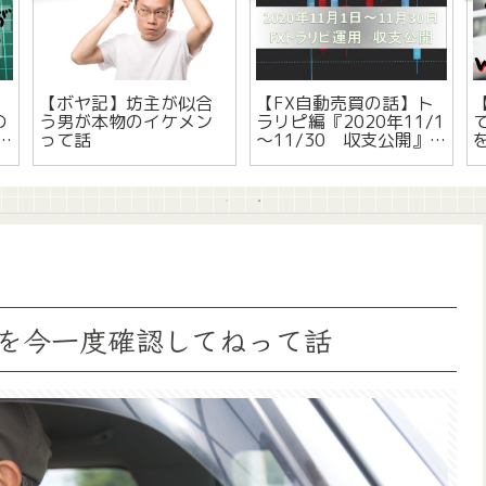
【ボヤ記】坊主が似合
【FX自動売買の話】ト
【
の
う男が本物のイケメン
ラリピ編『2020年11/1
て
って話
～11/30 収支公開』
って話
を今一度確認してねって話