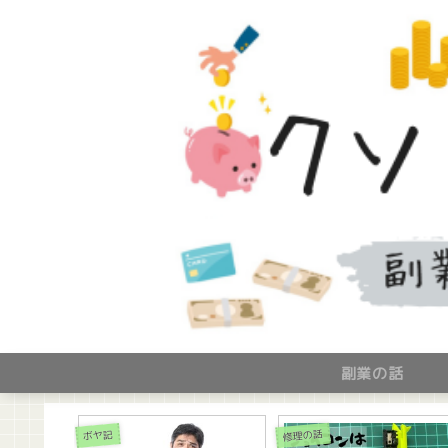
副業の話
修理の話
ボヤ記