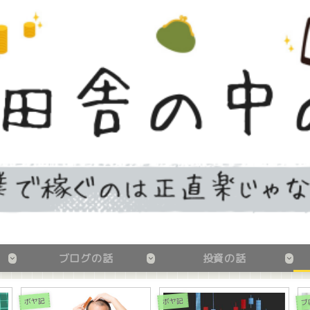
ブログの話
投資の話
ブ
ボヤ記
ボヤ記