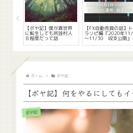
h】反応
【ボヤ記】僕が異世界
【FX自動売買の話】
(右)の
に転生しても所詮村人
ラリピ編『2020年11/
の修理手
Ｂ程度だって話
～11/30 収支公開』
って話
ホーム
ボヤ記
【ボヤ記】何をやるにしてもイ
ボヤ記