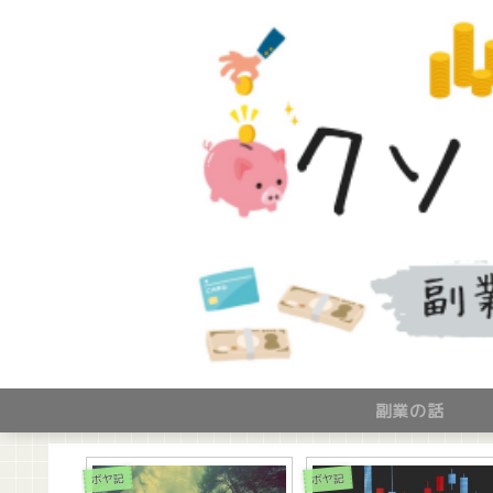
副業の話
ボヤ記
ボヤ記