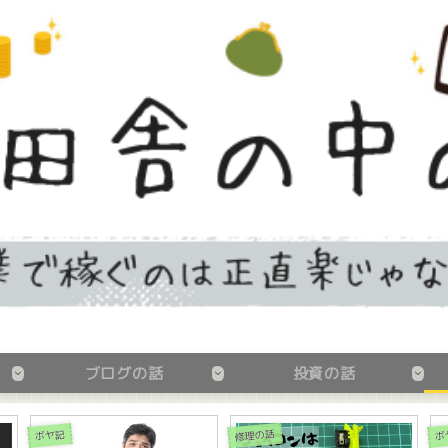
ブログの話
投資の話
修理の話
ボヤ記
ボ