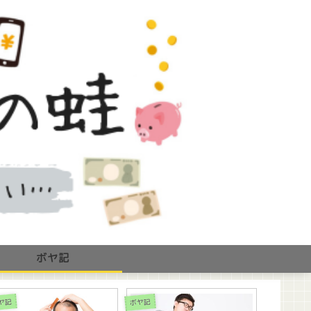
ボヤ記
FX短期運用
ヤ記
ボヤ記