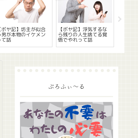
【ボヤ記】坊主が似合
【ボヤ記】浮気するな
【XMTr
う男が本物のイケメン
ら残りの人生捨てる覚
ャレンジ
って話
悟でやれって話
～4/7
ぷろふぃ～る