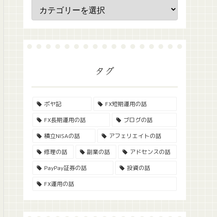
タグ
ボヤ記
FX短期運用の話
FX長期運用の話
ブログの話
積立NISAの話
アフェリエイトの話
修理の話
副業の話
アドセンスの話
PayPay証券の話
投資の話
FX運用の話