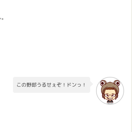
し。
この野郎うるせぇぞ！ドンっ！