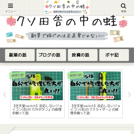
メニュー
検索
副業の話
ブログの話
投資の話
ボヤ記
ブロ
修理の話
修理の話
物
【任天堂switch】反応しないジョ
【任天堂switch】反応しないジョ
【c
イコン(右)の『ZRボタン』の修理
イコン(右)の『スライダー』の修
Wo
手順って話
理手順って話
う