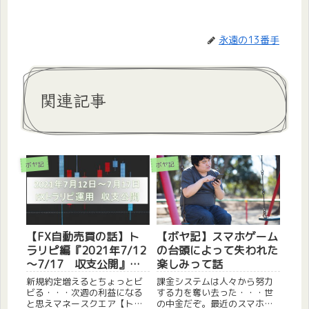
永遠の13番手
関連記事
ボヤ記
ボヤ記
【FX自動売買の話】ト
【ボヤ記】スマホゲーム
ラリピ編『2021年7/12
の台頭によって失われた
～7/17 収支公開』っ
楽しみって話
て話
新規約定増えるとちょっとビ
課金システムは人々から努力
ビる・・・次週の利益になる
する力を奪い去った・・・世
と思えマネースクエア【トラ
の中金だぞ。最近のスマホゲ