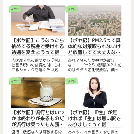
リピ実践中】『豪ドル/NZド
ームはクオリティが高い。一
ル』、『加ドル/円』、『ユー
昔前はゲームと言えばテレビ
ボヤ記
ボヤ記
ロ/円』、『ユーロ/英ポン
の前でやるものだったのだ
ド』をトラリピ運用行ってお
が、今や出かけ先で簡単に楽
ります。今月から1週間に1回
しめるようになった。僕もス
の頻度で更新していきます。...
マホゲームは好きなのだが、
今回はス...
【ボヤ記】こうなったら
【ボヤ記】PM2.5って具
納めてる税金で受けれる
体的な対策取られないけ
待遇を変えようって話
ど放置してて大丈夫なの
アレ？って話
人は産まれた瞬間から『税』
あれ？なんだか視界が霞む
と言う呪いの装備を付けられ
な・・・PM2.5の影響か？お前
てるシャナクを唱えたい気分
のはタダの老化現象な。僕は
だぜ『税金の呪縛』僕達が生
九州の田舎に住んでいる。こ
活をしていく中で切っても切
こ数年は地震じゃ台風じゃ大
ボヤ記
ボヤ記
れないもの、それが『税金』
雨じゃと大忙しだったが、何
です。とにかく何やるにした
気にずーっと気になってるも
って税金がついて回ります。
のがある。そう、『PM2.5』な
正に『呪いの装備』と同じで
るものだ。綺麗に見えて...
す。し...
【ボヤ記】流行とはいつ
【ボヤ記】 『性』が無
かは終わりが来るものだ
ければ『生』は無い訳で
が流行は乗ったもん勝ち
ありましてって話
だって話
流行に敏感な人は尊敬する常
あれやこれや言うてやら世の