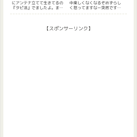
にアンテナ立てて生きてるの
中楽しくなくなるぞめずらし
『タピ活』でましたよ。また
く怒ってますなー突然ですが
何やらのブームですか？まぁ
僕は怒ってます。自転車のサ
名前で大体想像はつきますよ
ドルだけ盗まれ続けても怒ら
ね。そうです、『タピオカ』
なかったあの僕がめずらしく
です。再びタピオカがブーム
怒ってます。理由は昨今の
【スポンサーリンク】
な訳でタピオカ活動、略して
『性的表現に対しての過敏
『タピ活』ですね。婚活とか
さ』です。僕の周りにもコレ
就活の...
に敏感な人...