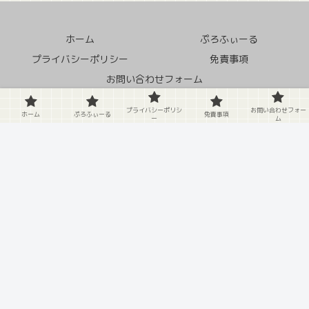
ホーム
ぷろふぃーる
プライバシーポリシー
免責事項
お問い合わせフォーム
© 2020 クソ田舎の中の蛙.
プライバシーポリシ
お問い合わせフォー
ホーム
ぷろふぃーる
免責事項
ー
ム
X
Facebook
はてブ
LINE
Pinterest
LinkedIn
コピー