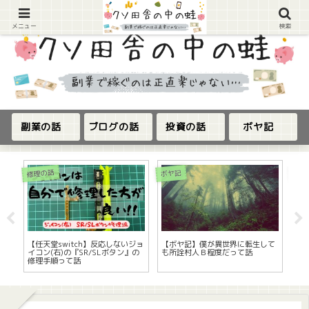
メニュー
検索
副業の話
ブログの話
投資の話
ボヤ記
修理の話
ボヤ記
ボヤ
ジ
【任天堂switch】反応しないジョ
【ボヤ記】僕が異世界に転生して
【
開
イコン(右)の『SR/SLボタン』の
も所詮村人Ｂ程度だって話
『2
修理手順って話
開