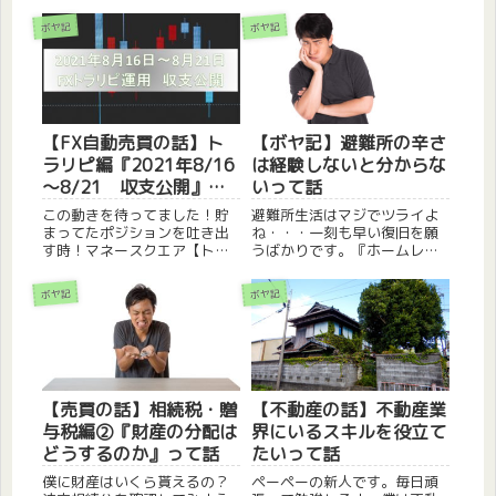
ボヤ記
ボヤ記
【FX自動売買の話】ト
【ボヤ記】避難所の辛さ
ラリピ編『2021年8/16
は経験しないと分からな
～8/21 収支公開』っ
いって話
て話
この動きを待ってました！貯
避難所生活はマジでツライよ
まってたポジションを吐き出
ね・・・一刻も早い復旧を願
す時！マネースクエア【トラ
うばかりです。『ホームレス
リピ実践中】『豪ドル/NZド
拒否問題』ここ最近、各地で
ル』、『加ドル/円』、『ユー
地震が起きているニュースを
ボヤ記
ボヤ記
ロ/円』、『ユーロ/英ポン
見かけます。去年は台風被害
ド』をトラリピ運用行ってお
も多かったですよね。コロナ
ります。1週間に1回の頻度で
に自然災害にと今後の日本が
更新していきます。※前回ま...
心配です・・・災害時の避難
所につ...
【売買の話】相続税・贈
【不動産の話】不動産業
与税編②『財産の分配は
界にいるスキルを役立て
どうするのか』って話
たいって話
僕に財産はいくら貰えるの？
ペーペーの新人です。毎日頑