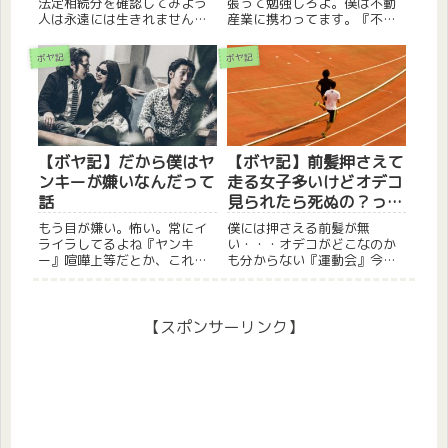
法定相続分を確認してみよう
張って勉強しろよ。僕は不動
人は永遠には生きれません。
産業に携わってます。『不動
自分を育ててくれた両親もい
産業』といえば胡散臭いイメ
つかは亡くなってしまう時が
ージしかないですね。でもそ
ボヤ記
ボヤ記
必ずやってきます。私たちの
れは仕方のない事だと思いま
生活の中で切っても切れない
す。実際に自分も携わる前は
ものに『不動産』がありま
そう思っていましたし。今回
す。「自分たちが生まれ育っ
はそんな『不動産会社につい
た田舎の...
て』の...
【ボヤ記】だから僕はヤ
【ボヤ記】前髪押さえて
ンキーが嫌いなんだって
走る女子多いけどオデコ
話
見られたら死ぬの？って
話
もう目が嫌い。怖い。常にイ
僕には押さえる前髪が無
ライラしてるよね『ヤンキ
い・・・オデコがどこなのか
ー』喧嘩上等だとか、これが
も分からない『運動会』今年
男の生きる道だとか、勲章と
はコロナの影響でいつもと違
か、いつの世にも一定数いる
う運動会も多かったとか。今
ヤンチャな少年少女達を『ヤ
回はそんな『運動会』の話。
ンキー』と呼びます。大体が
今後運動会はこれでいいさ
【スポンサーリンク】
不良少年や不良少女を表す言
て、運動会といえば外で行う
葉なのでしょうが、今は大人
ことが多いのでコロナもあま
になって...
り影響が無い...