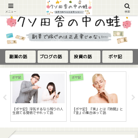
メニュー
検索
副業の話
ブログの話
投資の話
ボヤ記
修理
ボヤ記
ボヤ記
安
【ボヤ記】浮気するなら残りの人
【ボヤ記】『美』とは『時間』と
【任
っ
生捨てる覚悟でやれって話
『金』の集合体って話
イコ
修