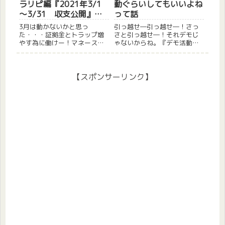
ラリピ編『2021年3/1
動ぐらいしてもいいよね
～3/31 収支公開』っ
って話
て話
3月は動かないかと思っ
引っ越せ―引っ越せ―！さっ
た・・・証拠金とトラップ増
さと引っ越せ―！それデモじ
やす為に働けー！マネースク
ゃないからね。『デモ活動』
エア【トラリピ実践中】『豪
今世界中で『デモ活動』が起
ドル/NZドル』、『加ドル/
きてますね。何が原因でって
円』、『ユーロ/円』でFX自動
のはなんでも良いんですけ
売買を行っております。長期
ど、海外では色々な事に対し
【スポンサーリンク】
実践になるので1ヵ月に1回程
て、大きなニュースになるほ
度の頻度で収支公開していき
どデモが行われている印象が
ま...
あります...