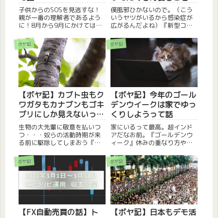
って話
子供からのSOSを見逃すな！
僕風邪ひかないので。（こう
親が一番の理解者であるよう
いうヤツがいるから感染症が
に！8月から9月にかけては、
広がるんだよね）『新型コロ
1年の内でもっとも『1０代の
ナウイルス』うーん、なんか
自殺率』が高い月になるそう
連日の様にニュースで取り上
ボヤ記
ボヤ記
です。夏休みなど長期の連休
げられていますね。今の時期
が有ったり、進路や将来の悩
に外でゴホゴホやってる人を
みが出始めるのもこの時期な
見るとみんな疑いの目で見て
のかも知れませんね。さて、...
しまいます。実際には普通の
風邪だ...
【ボヤ記】カブト虫もク
【ボヤ記】今年のゴール
ワガタもカナブンもゴキ
デンウイークは家でゆっ
ブリにしか見えないって
くりしようって話
話
生物の大先輩に敬意を払いつ
家にいるって最高。超インド
つ・・・奴らの活動時期が来
アだなお前。『ゴールデンウ
る前に駆除してしまおう『ゴ
ィーク』休みの重なり方や有
キブリ』長年、嫌いな虫ラン
休の有無次第では、長い方は
キング上位に君臨しているヤ
毎年10日間ほどお休みがあり
ボヤ記
ボヤ記
ツら。1匹見つけたら100匹は
ますね。今年のゴールデンウ
いると思えでお馴染みのヤツ
イークはコロナの影響もあっ
ら。今回はそんな『ゴキブ
てか、外出なしで家で過ごす
リ』の話。生物としての理解
人がほとんどでしょう。今回
を超...
はそ...
【FX自動売買の話】ト
【ボヤ記】日本もデモ活