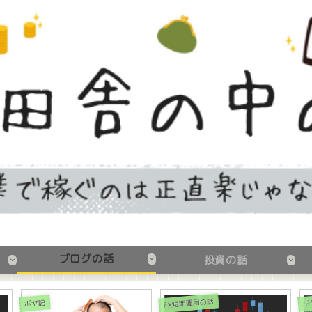
ブログの話
投資の話
FX短期運用の話
ボヤ記
ボ