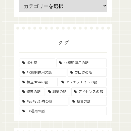
タグ
ボヤ記
FX短期運用の話
FX長期運用の話
ブログの話
積立NISAの話
アフェリエイトの話
修理の話
副業の話
アドセンスの話
PayPay証券の話
投資の話
FX運用の話