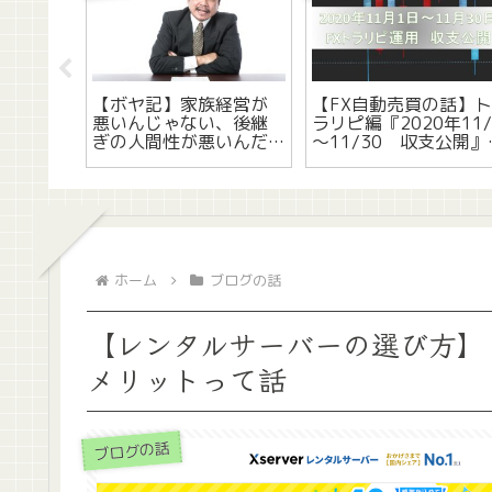
h】反応
【ボヤ記】家族経営が
【FX自動売買の話】
(右)の
悪いんじゃない、後継
ラリピ編『2020年11/
の修理手
ぎの人間性が悪いんだ
～11/30 収支公開』
って話
って話
ホーム
ブログの話
【レンタルサーバーの選び方】
メリットって話
ブログの話