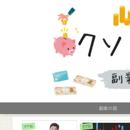
副業の話
ボヤ記
ボヤ記