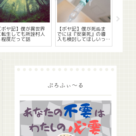
【ボヤ記】僕が異世界
【ボヤ記】僕が死ぬま
【ボヤ
に転生しても所詮村人
でには『安楽死』の導
ら残り
Ｂ程度だって話
入も検討してほしいっ
悟でや
て話
ぷろふぃ～る