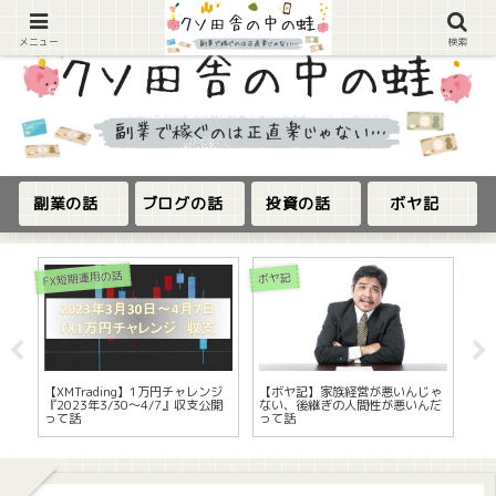
メニュー
検索
副業の話
ブログの話
投資の話
ボヤ記
FX短期運用の話
ボヤ記
ボヤ
人
【XMTrading】1万円チャレンジ
【ボヤ記】家族経営が悪いんじゃ
【
『2023年3/30～4/7』収支公開
ない、後継ぎの人間性が悪いんだ
『2
って話
って話
開