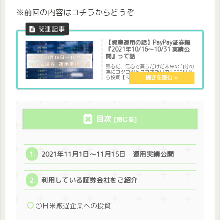
※前回の内容はコチラからどうぞ
【資産運用の話】PayPay証券編
『2021年10/16～10/31 実績公
開』って話
無心だ、無心で買うだけだ未来の自分の
為にコツコツとスマホだけで1,000円か
ら投資【PayPay証券】『paypay証券』
『1,000円』から投資が出来るという事
で、毎月の貯金の一部をpaypay証券口
座に回し運用していきます。2週間に1
度...
目次
2021年11月1日～11月15日 運用実績公開
利用している証券会社をご紹介
①日米厳選企業への投資