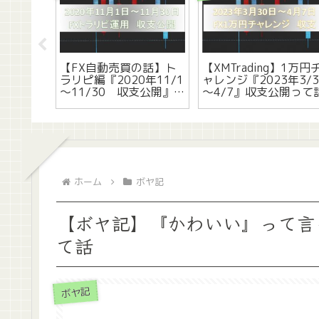
が似合
【ボヤ記】『美』とは
【ボヤ記】浮気するな
ケメン
『時間』と『金』の集
ら残りの人生捨てる覚
合体って話
悟でやれって話
ホーム
ボヤ記
【ボヤ記】『かわいい』って言
て話
ボヤ記