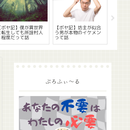
【任天堂switch】反応
【任天堂switch】反応
【FX自
しないジョイコン(右)の
しないジョイコン(右)の
ラリピ編
『SR/SLボタン』の修理
『ZRボタン』の修理手
～11/
手順って話
順って話
って話
ぷろふぃ～る