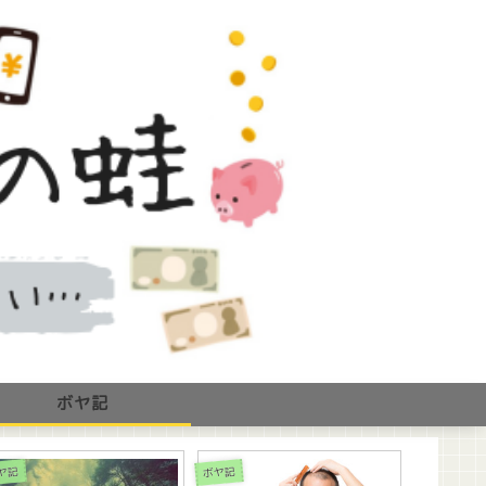
ボヤ記
理の話
修理の話
ボヤ記