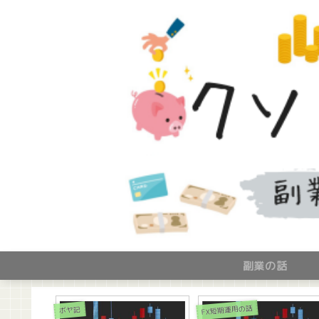
副業の話
ボヤ記
ボヤ記