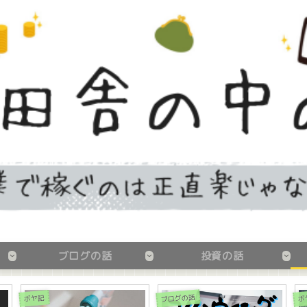
ブログの話
投資の話
修理の話
修
ボヤ記