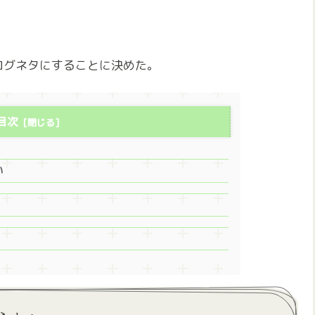
ログネタにすることに決めた。
目次
い