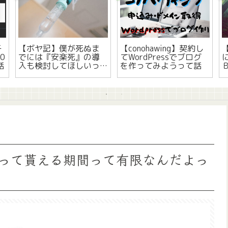
【ボヤ記】家族経営が
【任天堂switch】反応
悪いんじゃない、後継
しないジョイコン(右)の
ぎの人間性が悪いんだ
『スライダー』の修理
って話
手順って話
って貰える期間って有限なんだよっ