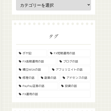
タグ
ボヤ記
FX短期運用の話
FX長期運用の話
ブログの話
積立NISAの話
アフェリエイトの話
修理の話
副業の話
アドセンスの話
PayPay証券の話
投資の話
FX運用の話