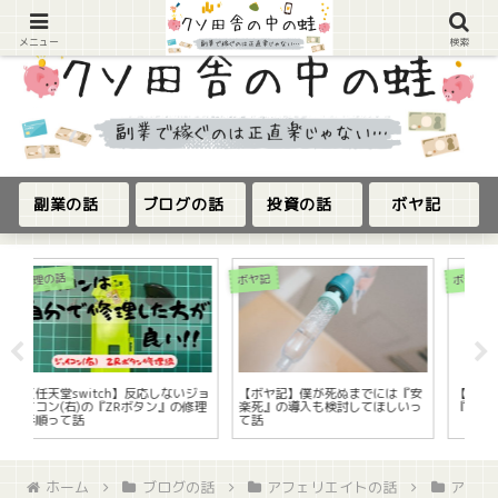
メニュー
検索
副業の話
ブログの話
投資の話
ボヤ記
ボヤ記
ボヤ記
は『安
【ボヤ記】『美』とは『時間』と
【ボヤ記】浮気するなら残りの人
しいっ
『金』の集合体って話
生捨てる覚悟でやれって話
ホーム
ブログの話
アフェリエイトの話
ア