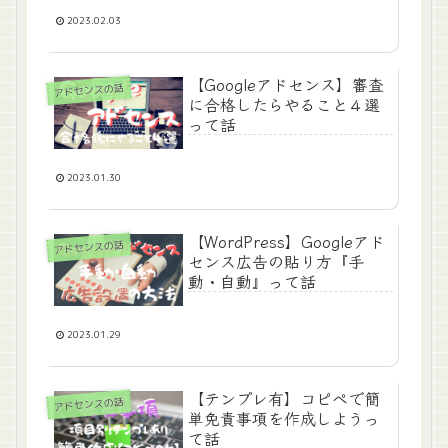
2023.02.03
【Googleアドセンス】審査
アドセンスの話
に合格したらやること４選
って話
2023.01.30
【WordPress】Googleアド
アドセンスの話
センス広告の貼り方『手
動・自動』って話
2023.01.29
【テンプレ有】コピペで簡
アドセンスの話
単免責事項を作成しようっ
て話